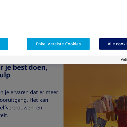
Maak een afspraak met je 
Enkel Vereiste Cookies
Alle cook
r je best doen,
hulp
 je ervaren dat er meer
vooruitgang. Het kan
elfvertrouwen, en
eit.