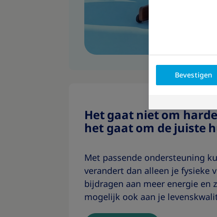
Bevestigen
Het gaat niet om harde
het gaat om de juiste 
Met passende ondersteuning kun
verandert dan alleen je fysieke 
bijdragen aan meer energie en z
mogelijk ook aan je levenskwalit