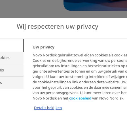
Wij respecteren uw privacy
Het start met één 
Uw privacy
Novo Nordisk gebruikt zowel eigen cookies als cookie
okies
Cookies en de bijhorende verwerking van uw persoo
Dat je overgewicht en obe
gebruikt om uw instellingen en bezoekstatistieken op 
es
wilskracht is een fabel. O
gerichte advertenties te tonen en om uw gebruik van o
volgen. U kunt uw toestemming intrekken of wijzigen 
helemaal niet in je eentje
de cookie-instellingen link onderaan deze website. U
s
oplossingen die je écht k
voor het gebruik van cookies en de daarmee samenh
van uw persoonsgegevens. U kunt meer lezen over he
Novo Nordisk en het
cookiebeleid
van Novo Nordisk.
Een lichter leven begint b
Details bekijken
arts. Samen bekijken julli
jouw lichaam en levenssti
wel met professionele beg