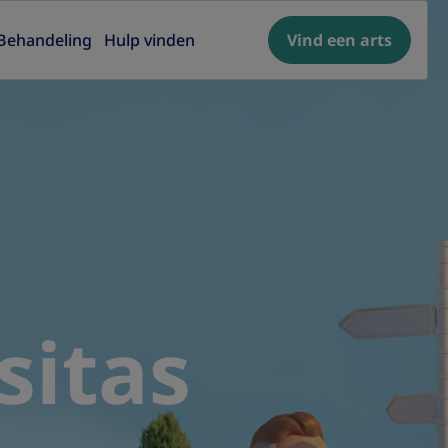
Behandeling
Hulp vinden
Vind een arts
sitas