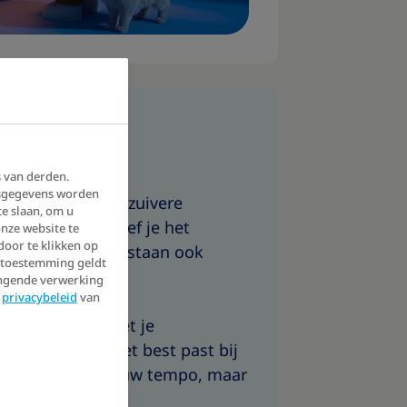
gesprek​
s van derden.
nsgegevens worden
sitas oplost met zuivere
te slaan, om u
m te beginnen hoef je het
nze website te
door te klikken op
 te doen, en er bestaan ook
w toestemming geldt
unnen helpen.
angende verwerking
t
privacybeleid
van
ij één gesprek met je
e welke aanpak het best past bij
jl. Volledig op jouw tempo, maar
eleiding.