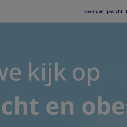
Over overgewicht
e kijk op
cht​ en obe