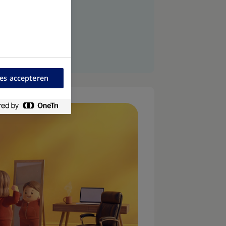
arts​
ies accepteren