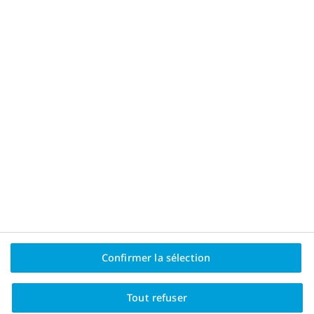
Confirmer la sélection
Calculez l'IMC et obtenez de
précieux conseils
Tout refuser