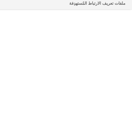
ملفات تعريف الارتباط المُستهدِفة
معاً
في مواجهة السمنة
السمنة مرض مزمن. لكن فهم حقيقة الوزن هو مفتاحك
للحصول على المساعدة المناسبة في رحلة التحكم في وزنك.
فهم علم السمنة