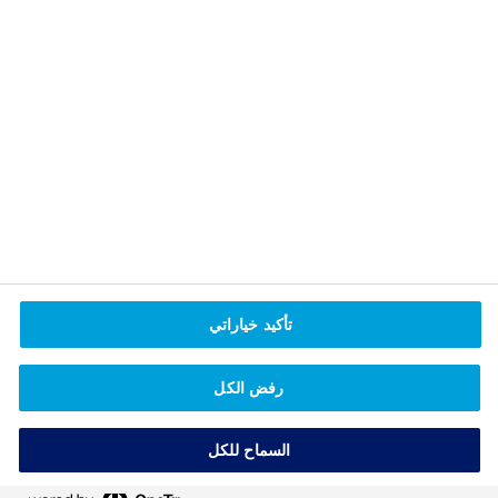
إلهام التغيير
اكتشف إرشادات عملية للتعايش مع السمنة والتغلب
تأكيد خياراتي
على تحديات التحكم في الوزن.
رفض الكل
استلهم خطواتك نحو التغيير
السماح للكل