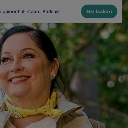
a painonhallintaan
Podcast
Etsi lääkäri