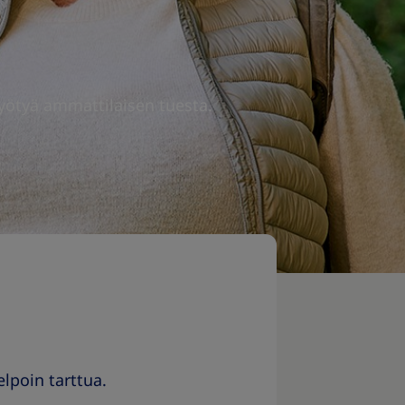
 hyötyä ammattilaisen tuesta.
elpoin tarttua.