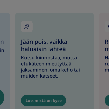
in
Jään pois, vaikka
R
haluaisin lähteä
m
in
Kutsu kiinnostaa, mutta
H
etukäteen mietityttää
ru
jaksaminen, oma keho tai
m
muiden katseet.
Lue, mistä on kyse