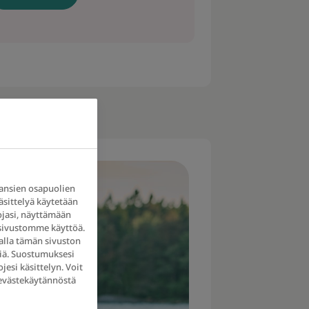
ansien osapuolien
käsittelyä käytetään
jasi, näyttämään
osivustomme käyttöä.
alla tämän sivuston
iä. Suostumuksesi
jesi käsittelyn. Voit
evästekäytännöstä