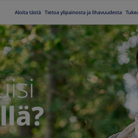
Aloita tästä
Tietoa ylipainosta ja lihavuudesta
Tuke
uisi
llä?