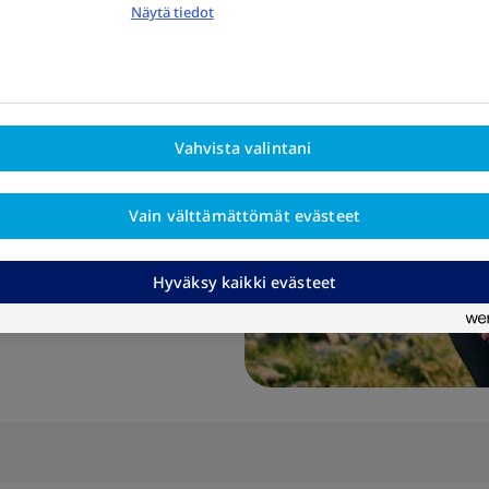
Näytä tiedot
ta ei kuitenkaan ole.
ia tekijöitä, eikä niitä
mällä. Tieto ja
Vahvista valintani
hahmottamaan, millainen
anteeseen.
Vain välttämättömät evästeet
antuu
Hyväksy kaikki evästeet