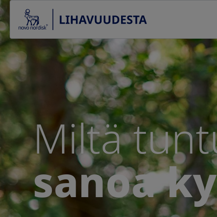
Go to the page content
Miltä tunt
sanoa ky