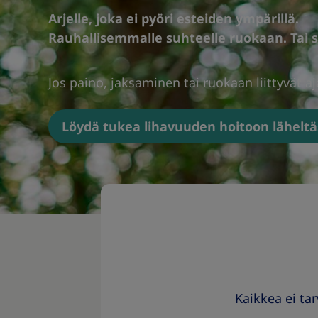
Arjelle, joka ei pyöri esteiden ympärillä.
Rauhallisemmalle suhteelle ruokaan. Tai si
Jos paino, jaksaminen tai ruokaan liittyvät a
Löydä tukea lihavuuden hoitoon läheltä
Kaikkea ei tar