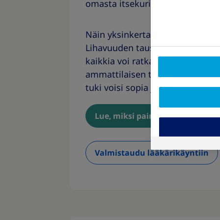
omasta itsekurista.
Näin yksinkertaista painonhallin
Lihavuuden taustalla voi olla mon
kaikkia voi ratkaista vain päättä
ammattilaisen tuki voi auttaa 
tuki voisi sopia juuri omaan til
Lue, miksi painonpudotus tasa
Valmistaudu lääkärikäyntiin