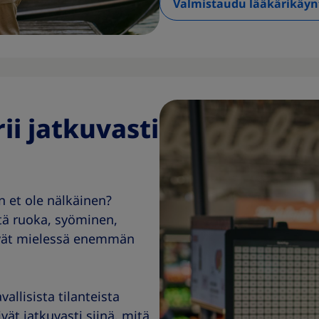
Valmistaudu lääkärikäyn
ii jatkuvasti
n et ole nälkäinen?
ttä ruoka, syöminen,
ievät mielessä enemmän
allisista tilanteista
vät jatkuvasti siinä, mitä