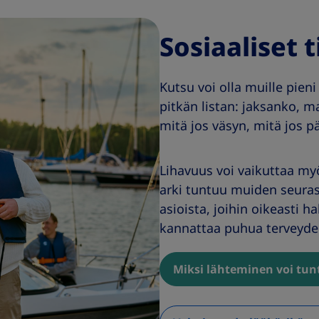
Sosiaaliset 
Kutsu voi olla muille pieni 
pitkän listan: jaksanko, 
mitä jos väsyn, mitä jos pä
Lihavuus voi vaikuttaa my
arki tuntuu muiden seuras
asioista, joihin oikeasti ha
kannattaa puhua terveyde
Miksi lähteminen voi tun