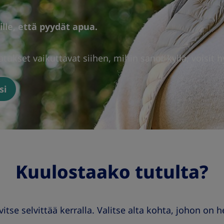
lle, että pyydät apua.
jatukset vaikuttavat siihen, mihin sanot kyllä, voisit
si
Kuulostaako tutulta?
vitse selvittää kerralla. Valitse alta kohta, johon on h