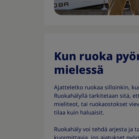
Kun ruoka pyör
mielessä
Ajatteletko ruokaa silloinkin, ku
Ruokahälyllä tarkitetaan sitä, e
mieliteot, tai ruokaostokset v
tilaa kuin haluaisit.
Ruokahäly voi tehdä arjesta ja tav
kuormittavia, jos ajatukset pyöri