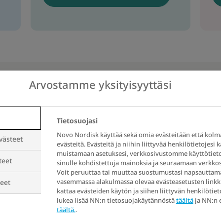
Arvostamme yksityisyyttäsi
Tietosuojasi
eillut
Novo Nordisk käyttää sekä omia evästeitään että kolm
västeet
evästeitä. Evästeitä ja niihin liittyvää henkilötietojesi 
muistamaan asetuksesi, verkkosivustomme käyttötieto
teet
sinulle kohdistettuja mainoksia ja seuraamaan verkk
Voit peruuttaa tai muuttaa suostumustasi napsauttam
vasemmassa alakulmassa olevaa evästeasetusten linkk
eet
Ensin tulee hyvä alku.
kattaa evästeiden käytön ja siihen liittyvän henkilötieto
 loppuu tai paino alkaa
lukea lisää NN:n tietosuojakäytännöstä
täältä
ja NN:n 
tä, että kaikki riippuu
täältä.
.