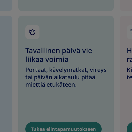
Tavallinen päivä vie
H
liikaa voimia
r
Portaat, kävelymatkat, vireys
K
tai päivän aikataulu pitää
t
miettiä etukäteen.
Tukea elintapamuutokseen