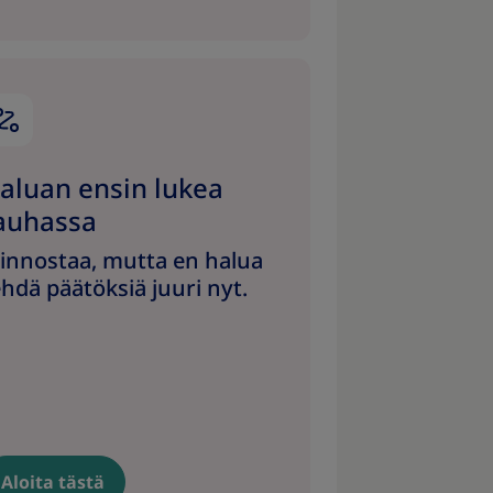
aluan ensin lukea
auhassa
iinnostaa, mutta en halua
ehdä päätöksiä juuri nyt.
Aloita tästä