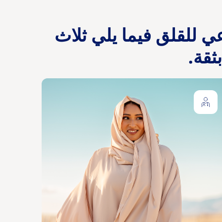
ي للقلق فيما يلي ثلاث
قة.