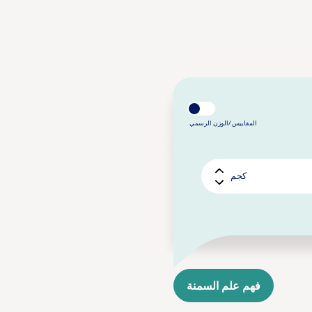
المقاييس /
الوزن الرسمي
كجم
فهم علم السمنة