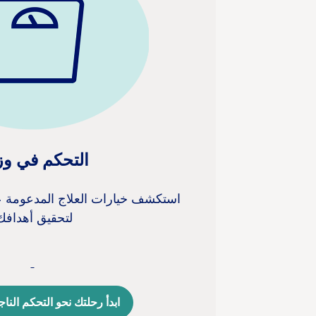
التحكم في وز
استكشف خيارات العلاج المدعومة عل
لتحقيق أهدافك
ابدأ رحلتك نحو التحكم النا