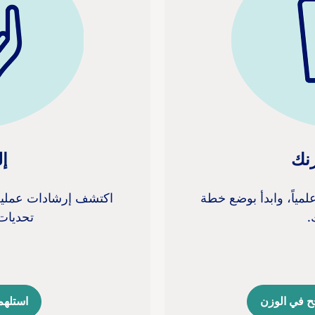
نك
إل
مياً، وابدأ بوضع خطة
اكتشف إرشادات عملية 
.
تحديات
جح في الوزن
استلهم