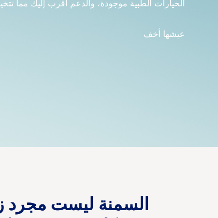
الخيارات الطبية موجودة، والدعم أقرب إليك مما تتخي
عيشها أخف
السمنة ليست مجرد زي