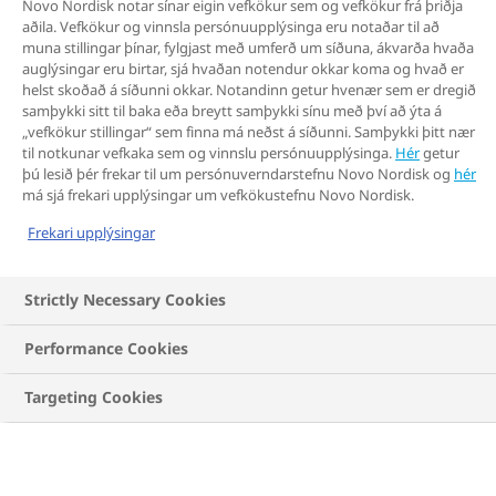
Novo Nordisk notar sínar eigin vefkökur sem og vefkökur frá þriðja
aðila. Vefkökur og vinnsla persónuupplýsinga eru notaðar til að
muna stillingar þínar, fylgjast með umferð um síðuna, ákvarða hvaða
auglýsingar eru birtar, sjá hvaðan notendur okkar koma og hvað er
helst skoðað á síðunni okkar. Notandinn getur hvenær sem er dregið
samþykki sitt til baka eða breytt samþykki sínu með því að ýta á
„vefkökur stillingar“ sem finna má neðst á síðunni. Samþykki þitt nær
til notkunar vefkaka sem og vinnslu persónuupplýsinga.
Hér
getur
þú lesið þér frekar til um persónuverndarstefnu Novo Nordisk og
hér
má sjá frekari upplýsingar um vefkökustefnu Novo Nordisk.
Frekari upplýsingar
Strictly Necessary Cookies
Performance Cookies
Targeting Cookies