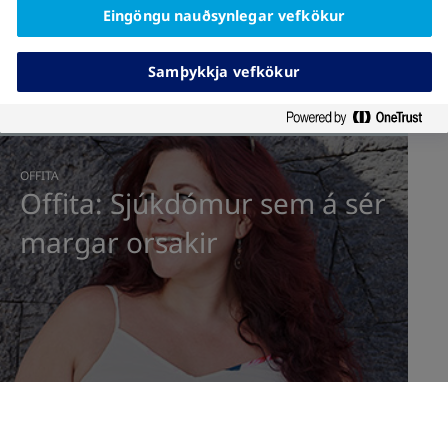
Eingöngu nauðsynlegar vefkökur
Samþykkja vefkökur
OFFITA
|
Offita: Sjúkdómur sem á sér
margar orsakir