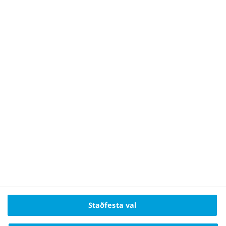
móttökunnar, t
því hvað tekur 
fær tilvísun í 
Vísindi
ERFÐIR
|
Genin hafa áhrif á þyngdina
þína
Staðfesta val