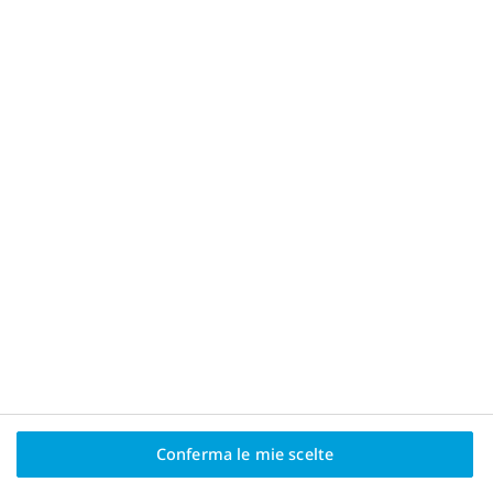
Materiali per i pazienti
Consulta questa sezione per avere maggiori
informazioni su come utilizzare la penna iniettiva
per il trattamento dell’obesità, come gestire
eventuali eventi avversi e ricevere alcuni consigli
alimentari.
Scopri di più
Conferma le mie scelte