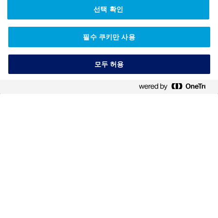
선택 확인
1
나의 체질량 지수(BMI)는?
필수 쿠키만 사용
계산
파운드
모두 허용
키
병원 찾기
cm
체중
kg
BMI 계산하기