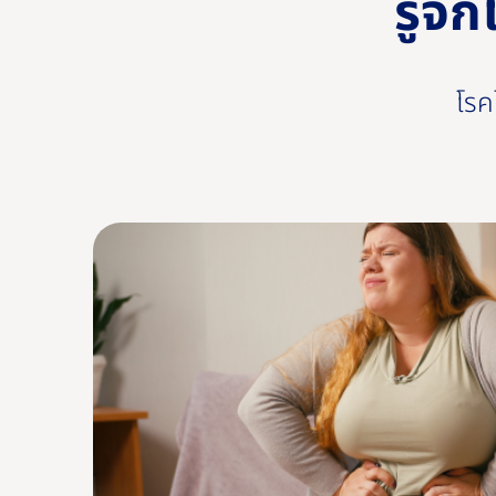
รู้จ
โรค