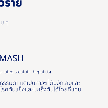
วร้าย
ยบ ๆ
อ MASH
ciated steatotic hepatitis)
" ธรรมดา แต่เป็นภาวะที่ตับอักเสบและ
ู่โรคตับแข็งและมะเร็งตับได้โดยที่แทบ