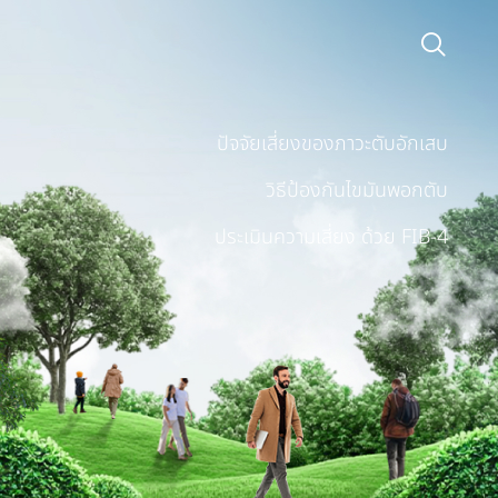
ปัจจัยเสี่ยงของภาวะตับอักเสบ
วิธีป้องกันไขมันพอกตับ
ประเมินความเสี่ยง ด้วย FIB-4