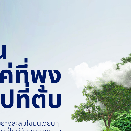
น
่ที่พุง
ปที่ตับ
บอาจสะสมไขมันเงียบๆ