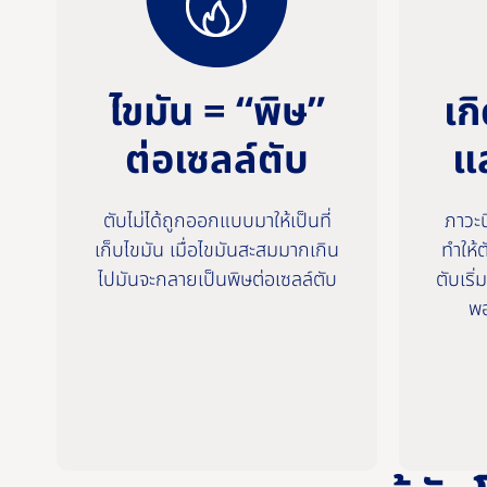
ไขมัน = “พิษ”
เก
ต่อเซลล์ตับ
แ
ตับไม่ได้ถูกออกแบบมาให้เป็นที่
ภาวะน
เก็บไขมัน เมื่อไขมันสะสมมากเกิน
ทำให้
ไปมันจะกลายเป็นพิษต่อเซลล์ตับ
ตับเริ
พ