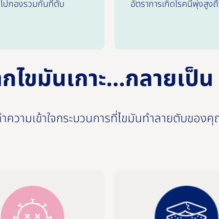
ไปกองรวมกันที่ตับ
อัตราการเกิดโรคนี้พุ่งสูง
ไขมันเกาะ...กลายเป็น 
ำความเข้าใจกระบวนการที่ไขมันทำลายตับของค