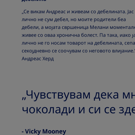
„Се викам Андреас и живеам со дебелината. Јас
лично не сум дебел, но моите родители беа
дебели, а мојата свршеница Мелани моментал
живее со оваа хронична болест. Па така, иако ј
лично не го носам товарот на дебелината, сеп
секојдневно се соочувам со неговото влијание.“
Андреас Херд
„Чувствувам дека мн
чоколади и си се зд
- Vicky Mooney