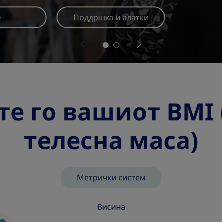
е
Поддршка и алатки
те го вашиот BMI 
телесна маса)
Метрички систем
Висина