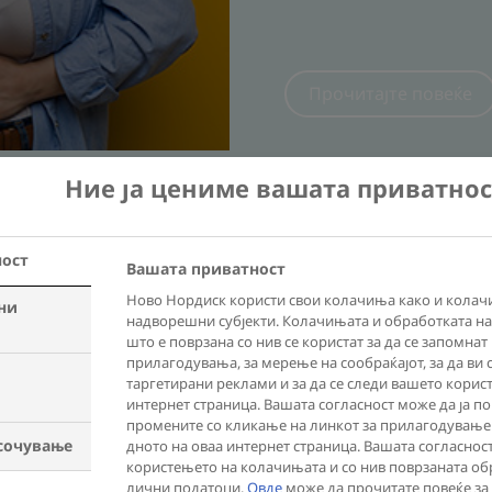
Ние ја цениме вашата приватнос
Дознајте ја науката
ност
Вашата приватност
Ново Нордиск користи свои колачиња како и колач
ни
надворешни субјекти. Колачињата и обработката н
што е поврзана со нив се користат за да се запомна
прилагодувања, за мерење на сообраќајот, за да ви 
таргетирани реклами и за да се следи вашето корис
COVID-19 е сериозн
интернет страница. Вашата согласност може да ја по
промените со кликање на линкот за прилагодување
постоечки медицинс
сочување
дното на оваа интернет страница. Вашата согласнос
користењето на колачињата и со нив поврзаната об
и дебелината на з
лични податоци.
Овде
може да прочитате повеќе за