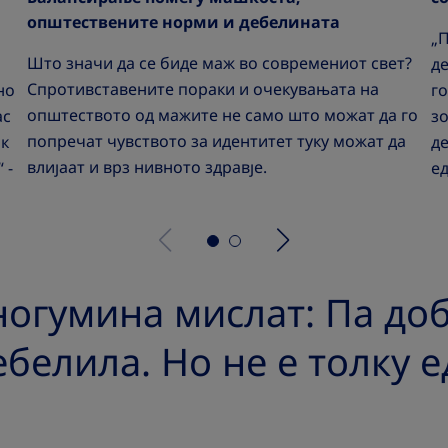
општествените норми и дебелината
„
Што значи да се биде маж во современиот свет?
де
Спротивставените пораки и очекувањата на
но
го
општеството од мажите не само што можат да го
ас
зо
попречат чувството за идентитет туку можат да
ак
де
влијаат и врз нивното здравје.
 -
е
огумина мислат: Па доб
ебелила. Но не е толку 