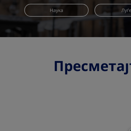
Наука
Луѓ
Погледнете повеќе
Пресметај