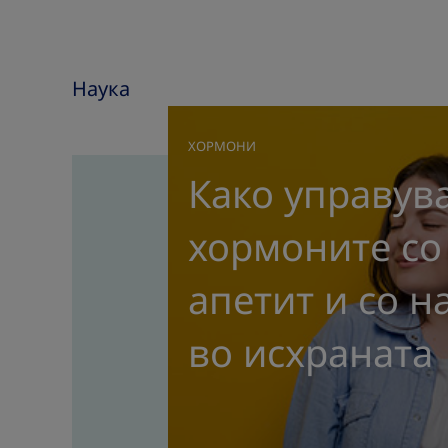
Наука
ХОРМОНИ
|
Како управув
хормоните со
апетит и со н
во исхраната