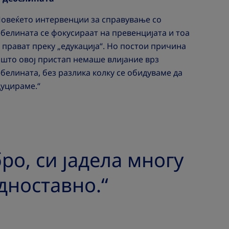
Повеќето интервенции за справување со
белината се фокусираат на превенцијата и тоа
 прават преку „едукација“. Но постои причина
што овој пристап немаше влијание врз
белината, без разлика колку се обидуваме да
дуцираме.“
ро, си јадела многу
„Пр
едноставно.“
чов
- Dr. 