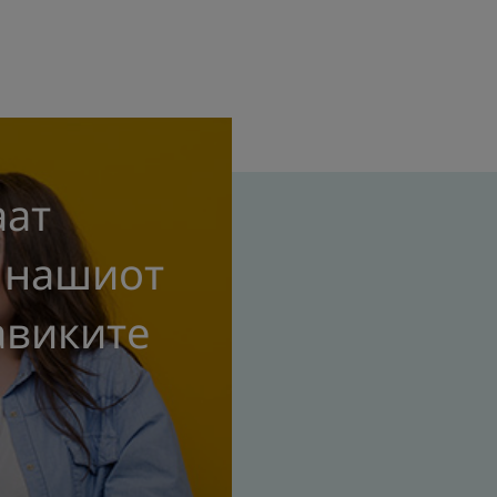
аат
 нашиот
авиките