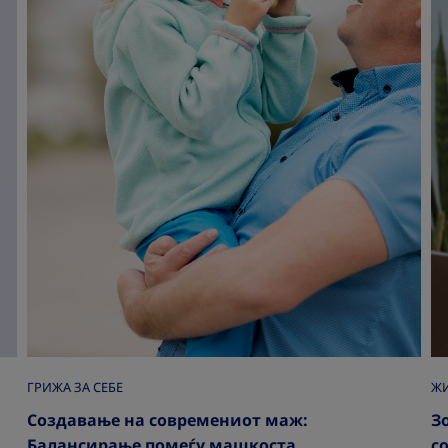
ГРИЖА ЗА СЕБЕ
|
ЖИ
Создавање на современиот маж:
З
Балансирање помеѓу машкоста,
с