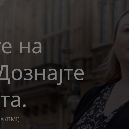
р за
е на
 телесна
 Дознајте
)
та.
ндекс на телесна маса (BMI)?
 пресметате и дознајте нешто
а (BMI)