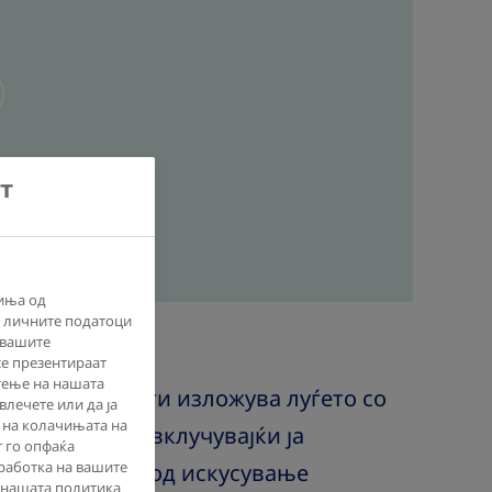
т
иња од
а личните податоци
т вашите
се презентираат
тење на нашата
а болест што ги изложува луѓето со
влечете или да ја
 на колачињата на
ки состојби, вклучувајќи ја
т го опфаќа
работка на вашите
големен ризик од искусување
 нашата политика