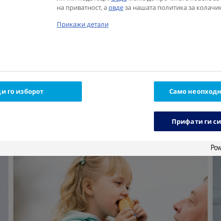
компликации и сер
на приватност, а
овде
за нашата политика за колачи
Дознајте повеќе за
Прикажи детали
здравјето и како л
справуваат за врем
Погледнете ги сите
и го изборот
Само неопход
Прифати ги с
Јас