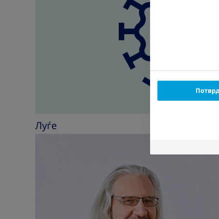
Потврд
Луѓе