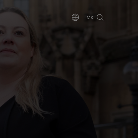
MK
view list of countri
search