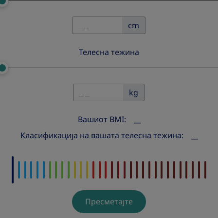
cm
Телесна тежина
kg
Вашиот BMI:
__
Класификација на вашата телесна тежина:
__
Пресметајте