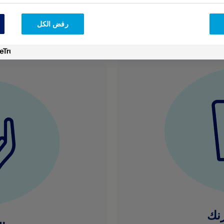
رفض الكل
نك