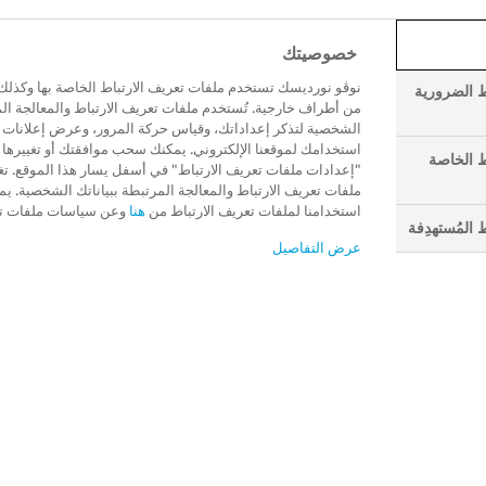
طك البيئي، عوامل عديدة تتشابك لتؤثر على وزنك وتطور السمنة.
خصوصيتك
نوڤو نورديسك تستخدم ملفات تعريف الارتباط الخاصة بها وكذلك 
ط الضرورية
من أطراف خارجية. تُستخدم ملفات تعريف الارتباط والمعالجة الم
الشخصية لتذكر إعداداتك، وقياس حركة المرور، وعرض إعلانات م
استخدامك لموقعنا الإلكتروني. يمكنك سحب موافقتك أو تغييرها ب
ط الخاصة
"إعدادات ملفات تعريف الارتباط" في أسفل يسار هذا الموقع. 
ملفات تعريف الارتباط والمعالجة المرتبطة ببياناتك الشخصية. ي
هل تحتاج إلى ا
استخدامنا لملفات تعريف الارتباط من
هنا
وعن سياسات ملفات تع
 المُستهدِفة
مع أخصائي الرع
عرض التفاصيل
ندرك تماماً صعوبة التحدث عن الس
يساعدك في إدارة حوار فعال مع
تعرّف على 13 سؤالاً أساسياً لطرحها على طبيبك