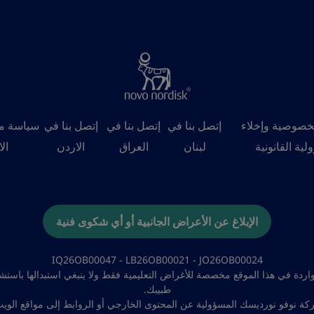
خصوصية وإخلاء
إتصل بنا في
إتصل بنا في
إتصل بنا في
سياسة م
لية القانونية
لبنان
العراق
الاردن
ال
الإبلاغ عن الأعراض الجانبية أو أي شكوى فنية
IQ26OB00047 - LB26OB00021 - JO26OB00024
واردة في هذا الموقع مخصصة للأغراض التعليمية فقط ولا ينبغي استبدالها باستش
طبيبك.
كة نوفو نورديسك المسؤولية عن المحتوى الخارجي أو الروابط إلى مواقع الويب