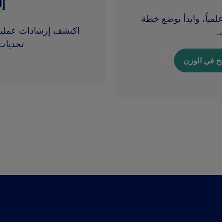
إل
مياً، وابدأ بوضع خطة
اكتشف إرشادات عملية 
.
تحديات
جح في الوزن