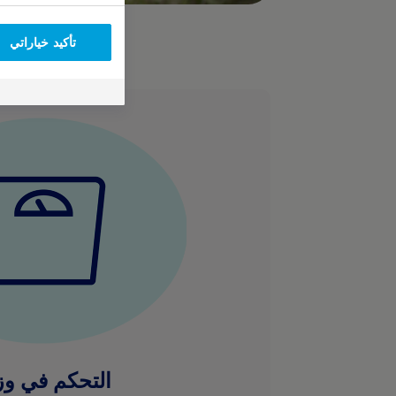
تأكيد خياراتي
التحكم في وز