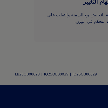
هام التغيير
للتعايش مع السمنة والتغلب على
 التحكم في الوزن.
LB25OB00028
|
IQ25OB00039 | JO25OB00029