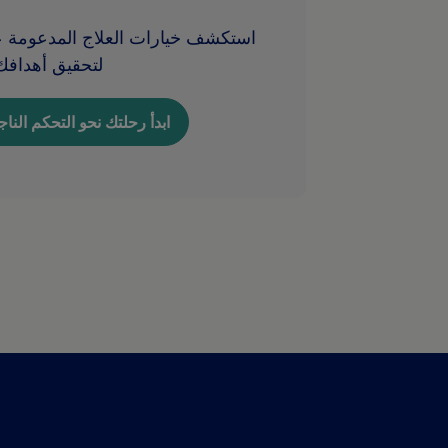
استكشف خيارات العلاج المدعومة عل
لتحقيق أهدافك
ابدأ رحلتك نحو التحكم النا