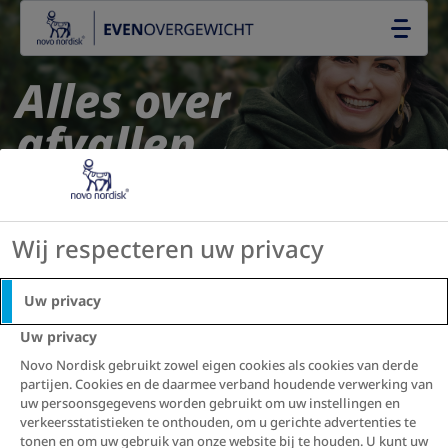
Go to the page content
NL
Alles over
afvallen,
overgewicht en
obesitas
Wij respecteren uw privacy
Vind een dokter
Uw privacy
Uw privacy
Meer over overgewicht
Novo Nordisk gebruikt zowel eigen cookies als cookies van derde
partijen. Cookies en de daarmee verband houdende verwerking van
uw persoonsgegevens worden gebruikt om uw instellingen en
verkeersstatistieken te onthouden, om u gerichte advertenties te
tonen en om uw gebruik van onze website bij te houden. U kunt uw