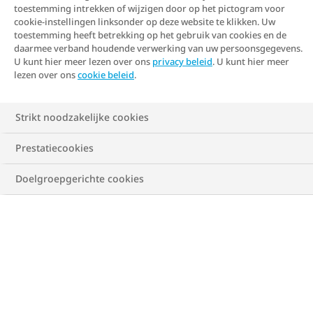
toestemming intrekken of wijzigen door op het pictogram voor
cookie-instellingen linksonder op deze website te klikken. Uw
toestemming heeft betrekking op het gebruik van cookies en de
daarmee verband houdende verwerking van uw persoonsgegevens.
U kunt hier meer lezen over ons
privacy beleid
. U kunt hier meer
lezen over ons
cookie beleid
.
Strikt noodzakelijke cookies
Bereken jouw BMI
Prestatiecookies
Metriek stelsel
Imperiaal stelsel
Doelgroepgerichte cookies
Lengte
cm
Gewicht