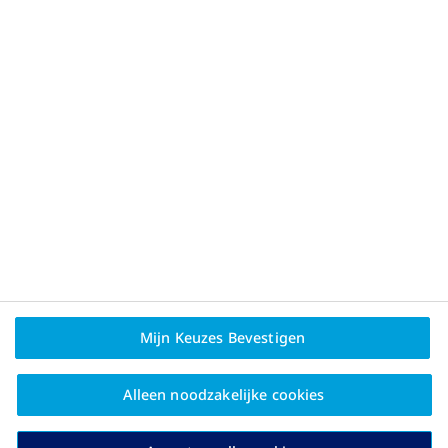
Privacybeleid en
juridische disclaimer
Bent u behandelaar?
Mijn Keuzes Bevestigen
Over Novo Nordisk
Contact
Alleen noodzakelijke cookies