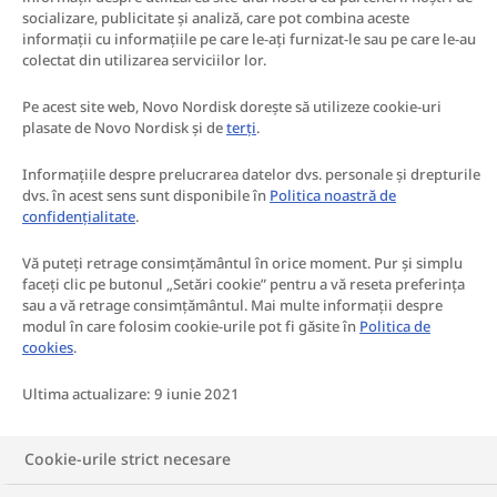
socializare, publicitate și analiză, care pot combina aceste
informații cu informațiile pe care le-ați furnizat-le sau pe care le-au
colectat din utilizarea serviciilor lor.
Pe acest site web, Novo Nordisk dorește să utilizeze cookie-uri
plasate de Novo Nordisk și de
terți
.
Informațiile despre prelucrarea datelor dvs. personale și drepturile
dvs. în acest sens sunt disponibile în
Politica noastră de
confidențialitate
.
Vă puteți retrage consimțământul în orice moment. Pur și simplu
faceți clic pe butonul „Setări cookie” pentru a vă reseta preferința
sau a vă retrage consimțământul. Mai multe informații despre
modul în care folosim cookie-urile pot fi găsite în
Politica de
cookies
.
Ultima actualizare: 9 iunie 2021
Cookie-urile strict necesare