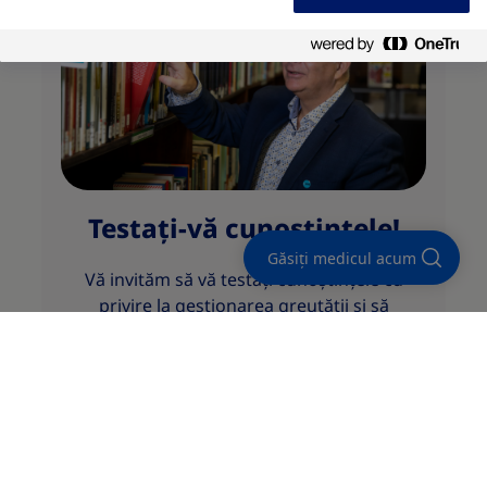
Testați-vă cunoștințele!
Găsiți medicul acum
Vă invităm să vă testați cunoștințele cu
privire la gestionarea greutății și să
descoperiți informații utile pentru dvs!
Descoperiți