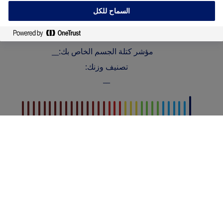
السماح للكل
كجم
مؤشر كتلة الجسم الخاص بك:
__
تصنيف وزنك:
__
احسب
أهم الأحداث