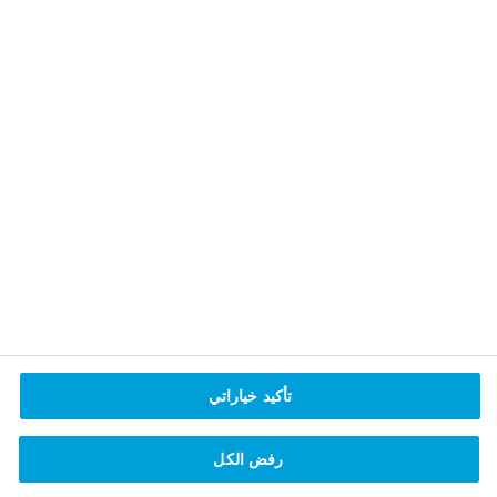
احسب مؤشر كتلة الجسم
المقاييس
الوزن الرسمي
الارتفاع
تأكيد خياراتي
سم
رفض الكل
الوزن