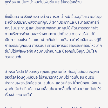
ถูกต้อง คนนั้นจะน้ำหนักไม่เพิ่มขึ้น และไม่เกิดโรคอ้วน
ซึ่งเป็นความจริงเพียงบางส่วน การลดน้ำหนักขึ้นอยู่กับความสมดุล
ระหว่างปริมาณพลังงานที่คุณมี (จากประเภทและปริมาณอาหารที่
คุณรับประทาน) และปริมาณพลังงานที่คุณใช้ (โดยการออกกําลัง
กายหรือการทํางานของร่างกายตามปกติ เช่น การหายใจ) แต่นี่
เป็นการมองโรคอ้วนแบบง่ายเกินไป และยังอาจทำร้ายจิตใจของผู้ที่
กำลังเผชิญกับมัน การรับประทานอาหารน้อยลงและเคลื่อนไหวมาก
ขึ้นไม่ได้เพียงพอที่จะควบคุมน้ำหนักและป้องกันไม่ให้คุณเป็นโรค
อ้วนเสมอไป
สําหรับ Vicki Mooney คุณแม่ลูกสามที่อาศัยอยู่ในสเปน เหตุผล
ของโรคอ้วนดูเหมือนจะไม่สามารถควบคุมได้ “ฉันไปยิม ฉันรับ
ประทานเพียงเล็กน้อย ฉันเล่นโยคะ แต่ฉันก็ยังมีน้ำหนักเกิน ผู้คนจะ
พูดกับฉันว่า ‘กินน้อยลง เคลื่อนไหวมากขึ้นเดี๋ยวก็ผอม’ แต่มันไม่ใช่
เรื่องง่ายขนาดนั้น”