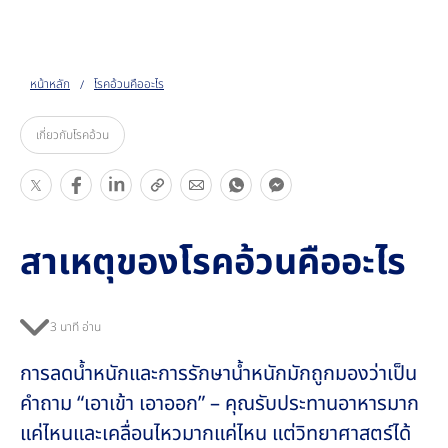
Go to the page content
TH
หน้าหลัก
โรคอ้วนคืออะไร
เกี่ยวกับโรคอ้วน
แ
แ
S
S
แ
S
S
บ่
บ่
h
h
บ่
h
h
ง
ง
a
a
ง
a
a
สาเหตุของโรคอ้วนคืออะไร
ปั
ปั
r
r
ปั
r
r
น
น
e
e
น
e
e
สิ่
สิ่
T
T
สิ่
T
T
3 นาที อ่าน
ง
ง
h
h
ง
h
h
นี้
นี้
i
i
นี้
i
i
การลดน้ำหนักและการรักษาน้ำหนักมักถูกมองว่าเป็น
s
s
s
s
คําถาม “เอาเข้า เอาออก” – คุณรับประทานอาหารมาก
แค่ไหนและเคลื่อนไหวมากแค่ไหน แต่วิทยาศาสตร์ได้