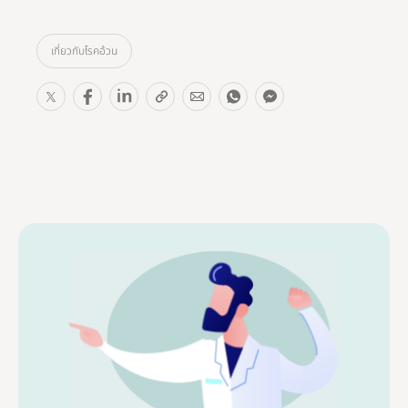
เกี่ยวกับโรคอ้วน
S
S
S
S
S
S
S
h
h
h
h
h
h
h
a
a
a
a
a
a
a
r
r
r
r
r
r
r
e
e
e
e
e
e
e
T
T
T
T
T
T
T
h
h
h
h
h
h
h
i
i
i
i
i
i
i
s
s
s
s
s
s
s