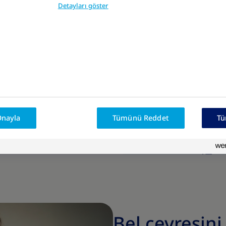
Detayları göster
ölçmelisin?
evreni ölçebilirsin. Bel
inde sana yol
Onayla
Tümünü Reddet
Tü
Bel çevresin