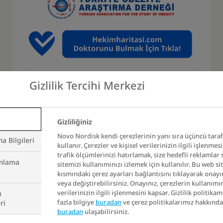
Gizlilik Tercihi Merkezi
larda 90 cm’den, erkekler
2
ın için risk oluşturabilir.
Gizliliğiniz
 bölgesinde biriktiği de 
Novo Nordisk kendi çerezlerinin yanı sıra üçüncü tarafl
 Bilgileri
kullanır. Çerezler ve kişisel verilerinizin ilgili işlenmesi
2
gedir.
Bu yüzden sen de be
trafik ölçümlerinizi hatırlamak, size hedefli reklamla
mlama
sitemizi kullanımınızı izlemek için kullanılır. Bu web sit
kısmındaki çerez ayarları bağlantısını tıklayarak onayın
veya değiştirebilirsiniz. Onayınız, çerezlerin kullanımın
verilerinizin ilgili işlenmesini kapsar. Gizlilik politik
ı
fazla bilgiye
buradan
ve çerez politikalarımız hakkında
ri
buradan
ulaşabilirsiniz.