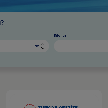
ı?
Kilonuz
cm