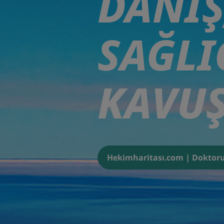
DANIŞ
SAĞLI
KAVU
Hekimharitası.com | Doktoru