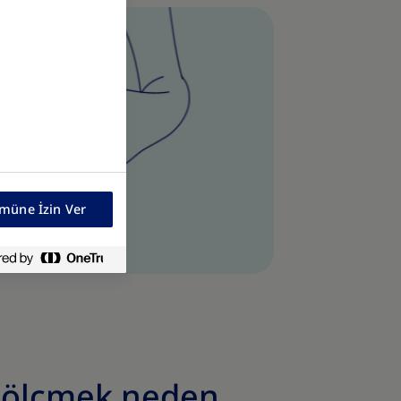
müne İzin Ver
i ölçmek neden