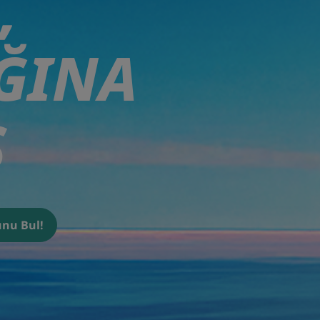
,
ĞINA
Ş
nu Bul!