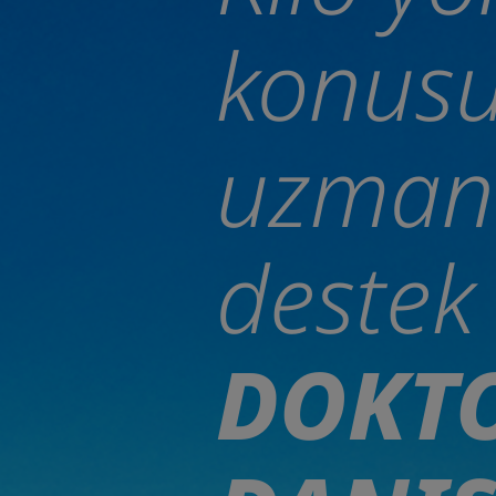
konus
uzman
destek
DOKT