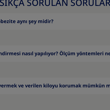
SIKÇA SORULAN SORULA
obezite aynı şey midir?
endirmesi nasıl yapılıyor? Ölçüm yöntemleri n
lo vermek ve verilen kiloyu korumak mümkün 