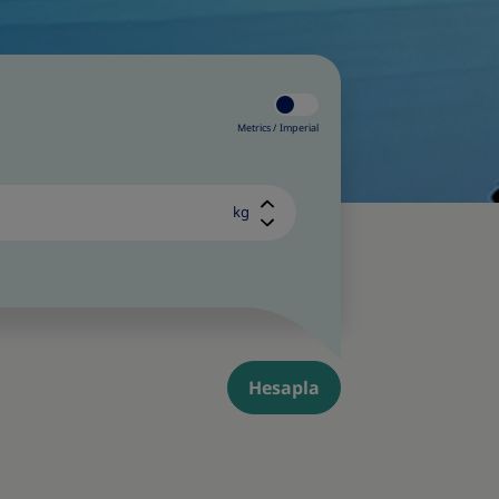
Metrics /
Imperial
kg
Hesapla