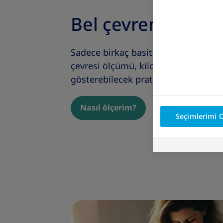
Bel çevreni nasıl 
Sadece birkaç basit adımla evde bel ç
çevresi ölçümü, kilo yönetimi sürec
gösterebilecek pratik bir adımdır.
Nasıl ölçerim?
Seçimlerimi 