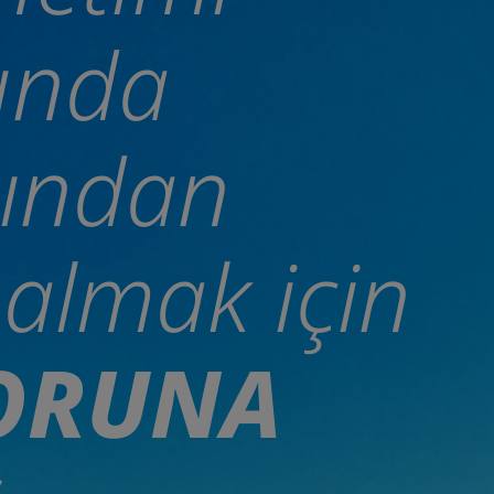
unda
ından
 almak için
ORUNA