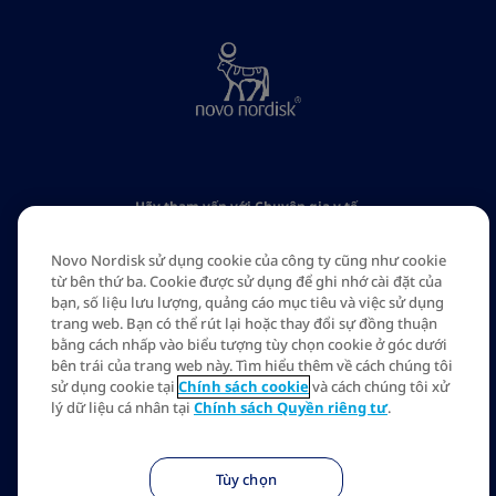
​Hãy tham vấn với Chuyên gia y tế.
​Nội dung này do Tổng Hội Y học Việt Nam cung cấp và được
Novo Nordisk tài trợ vì mục đích giáo dục.
Novo Nordisk sử dụng cookie của công ty cũng như cookie
từ bên thứ ba. Cookie được sử dụng để ghi nhớ cài đặt của
bạn, số liệu lưu lượng, quảng cáo mục tiêu và việc sử dụng
Chính sách bảo mật và trách nhiệm pháp lý
trang web. Bạn có thể rút lại hoặc thay đổi sự đồng thuận
bằng cách nhấp vào biểu tượng tùy chọn cookie ở góc dưới
Về Tổng Hội Y học Việt Nam
bên trái của trang web này. Tìm hiểu thêm về cách chúng tôi
sử dụng cookie tại
Chính sách cookie
và cách chúng tôi xử
Về Novo Nordisk
lý dữ liệu cá nhân tại
Chính sách Quyền riêng tư
.
Liên hệ
Tùy chọn