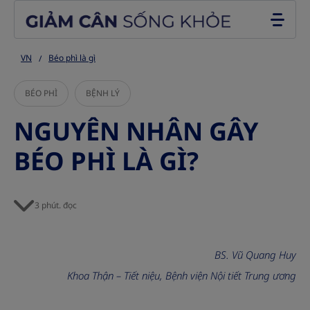
Go to the page content
VN
Béo phì là gì
BÉO PHÌ
BỆNH LÝ
NGUYÊN NHÂN GÂY
BÉO PHÌ LÀ GÌ?
3 phút. đọc
BS. Vũ Quang Huy
Khoa Thận – Tiết niệu, Bệnh viện Nội tiết Trung ương