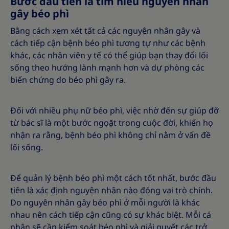
Bước đầu tiên là tìm hiểu nguyên nhân
gây béo phì
Bằng cách xem xét tất cả các nguyên nhân gây và
cách tiếp cận bệnh béo phì tương tự như các bệnh
khác, các nhân viên y tế có thể giúp bạn thay đổi lối
sống theo hướng lành mạnh hơn và dự phòng các
biến chứng do béo phì gây ra.
Đối với nhiều phụ nữ béo phì, việc nhờ đến sự giúp đỡ
từ bác sĩ là một bước ngọặt trong cuộc đời, khiến họ
nhận ra rằng, bệnh béo phì không chỉ nằm ở vấn đề
lối sống.
Để quản lý bệnh béo phì một cách tốt nhất, bước đầu
tiên là xác định nguyên nhân nào đóng vai trò chính.
Do nguyên nhân gây béo phì ở mỗi người là khác
nhau nên cách tiếp cận cũng có sự khác biệt. Mỗi cá
nhân sẽ cần kiểm soát béo phì và giải quyết các trở