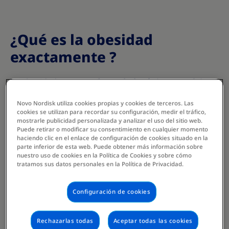
¿Qué es la obesidad
exactamente ?
La obesidad es una
enfermedad crónica compleja y
multifactorial
definida por la acumulación excesiva
Novo Nordisk utiliza cookies propias y cookies de terceros. Las
de grasa corporal que compromete la salud. Lejos de
cookies se utilizan para recordar su configuración, medir el tráfico,
ser simplemente un problema estético, la obesidad
mostrarle publicidad personalizada y analizar el uso del sitio web.
representa una
enfermedad multifactorial,
Puede retirar o modificar su consentimiento en cualquier momento
haciendo clic en el enlace de configuración de cookies situado en la
reconocida oficialmente
por la
Organización
parte inferior de esta web. Puede obtener más información sobre
Mundial de la Salud (OMS)
.
nuestro uso de cookies en la Política de Cookies y sobre cómo
tratamos sus datos personales en la Política de Privacidad.
Una enfermedad, no una elección personal
Configuración de cookies
Esta enfermedad surge de la interacción entre
múltiples factores:
Rechazarlas todas
Aceptar todas las cookies