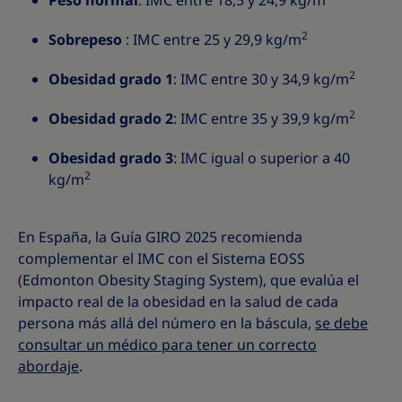
Peso normal
: IMC entre 18,5 y 24,9 kg/m
2
Sobrepeso
: IMC entre 25 y 29,9 kg/m
2
Obesidad grado 1
: IMC entre 30 y 34,9 kg/m
2
Obesidad grado 2
: IMC entre 35 y 39,9 kg/m
Obesidad grado 3
: IMC igual o superior a 40
2
kg/m
En España, la Guía GIRO 2025 recomienda
complementar el IMC con el Sistema EOSS
(Edmonton Obesity Staging System), que evalúa el
impacto real de la obesidad en la salud de cada
persona más allá del número en la báscula,
se debe
consultar un médico para tener un correcto
abordaje
.