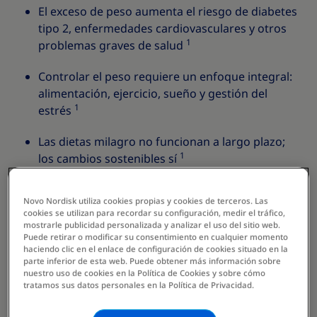
El exceso de peso aumenta el riesgo de diabetes
tipo 2, enfermedades cardiovasculares y otros
1
problemas graves de salud
Controlar el peso requiere un enfoque integral:
alimentación, ejercicio, sueño y gestión del
1
estrés
Las dietas milagro no funcionan a largo plazo;
1
los cambios sostenibles sí
Una pérdida de tan solo el 5–10% del peso
Novo Nordisk utiliza cookies propias y cookies de terceros. Las
corporal ya reduce significativamente los riesgos
cookies se utilizan para recordar su configuración, medir el tráfico,
1
para la salud
mostrarle publicidad personalizada y analizar el uso del sitio web.
Puede retirar o modificar su consentimiento en cualquier momento
haciendo clic en el enlace de configuración de cookies situado en la
Si tu IMC es ≥ 30 o el peso afecta tu calidad de
parte inferior de esta web. Puede obtener más información sobre
vida, consultar a un médico especialista es el
nuestro uso de cookies en la Política de Cookies y sobre cómo
tratamos sus datos personales en la Política de Privacidad.
paso más importante