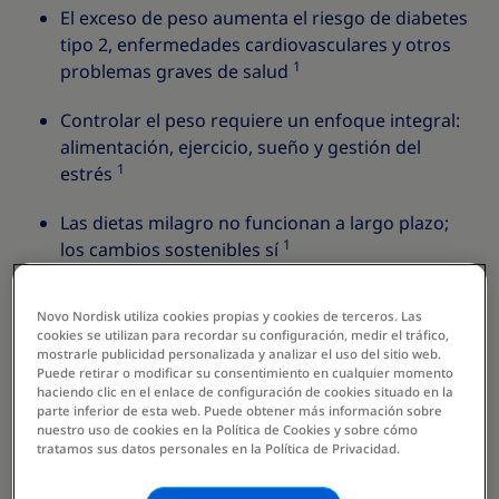
El exceso de peso aumenta el riesgo de diabetes
tipo 2, enfermedades cardiovasculares y otros
1
problemas graves de salud
Controlar el peso requiere un enfoque integral:
alimentación, ejercicio, sueño y gestión del
1
estrés
Las dietas milagro no funcionan a largo plazo;
1
los cambios sostenibles sí
Una pérdida de tan solo el 5–10% del peso
Novo Nordisk utiliza cookies propias y cookies de terceros. Las
corporal ya reduce significativamente los riesgos
cookies se utilizan para recordar su configuración, medir el tráfico,
1
para la salud
mostrarle publicidad personalizada y analizar el uso del sitio web.
Puede retirar o modificar su consentimiento en cualquier momento
haciendo clic en el enlace de configuración de cookies situado en la
Si tu IMC es ≥ 30 o el peso afecta tu calidad de
parte inferior de esta web. Puede obtener más información sobre
vida, consultar a un médico especialista es el
nuestro uso de cookies en la Política de Cookies y sobre cómo
tratamos sus datos personales en la Política de Privacidad.
paso más importante