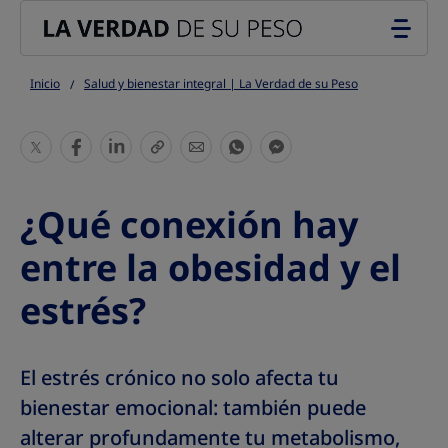
Go to the page content
Inicio
Salud y bienestar integral | La Verdad de su Peso
S
S
S
S
S
S
S
h
h
h
h
h
h
h
a
a
a
a
a
a
a
¿Qué conexión hay
r
r
r
r
r
r
r
e
e
e
e
e
e
e
entre la obesidad y el
T
T
T
T
T
T
T
estrés?
h
h
h
h
h
h
h
i
i
i
i
i
i
i
s
s
s
s
s
s
s
El estrés crónico no solo afecta tu
bienestar emocional: también puede
alterar profundamente tu metabolismo,