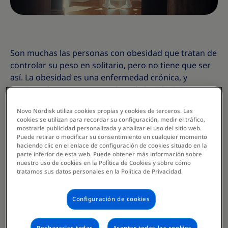
Son muchas las personas con obesidad que tratan de
controlar su peso en solitario, pero no tiene que ser
así. La obesidad es una enfermedad crónica, y
gestionarla es un proceso de toda la vida. Iniciar una
conversación con tu médico puede abrir puertas a
Novo Nordisk utiliza cookies propias y cookies de terceros. Las
tratamientos y opciones que quizás no conocías, o
cookies se utilizan para recordar su configuración, medir el tráfico,
que de otro modo no habrías considerado. A
mostrarle publicidad personalizada y analizar el uso del sitio web.
Puede retirar o modificar su consentimiento en cualquier momento
continuación, un listado de preguntas que te
haciendo clic en el enlace de configuración de cookies situado en la
sugerimos realizarle a tu médico:
parte inferior de esta web. Puede obtener más información sobre
nuestro uso de cookies en la Política de Cookies y sobre cómo
1. Quiero perder peso, ¿cómo sueles
tratamos sus datos personales en la Política de Privacidad.
organizar con tus pacientes un plan para
perder peso?
Configuración de cookies
Pon la conversación en el contexto de otros casos
para tener una idea de cómo tu médico suele ayudar