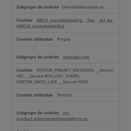
laverdaddesupeso.es
AMCV_xxxxxAdobeOrg
,
_fbp
,
_gcl_au
,
AMCVS_xxxxxAdobeOrg
Propia
youtube.com
VISITOR_PRIVACY_METADATA, __Secure-
YEC, __Secure-ROLLOUT_TOKEN,
VISITOR_INFO1_LIVE, __Secure-YNID
Tercero
nn-
product.videomarketingplatform.co