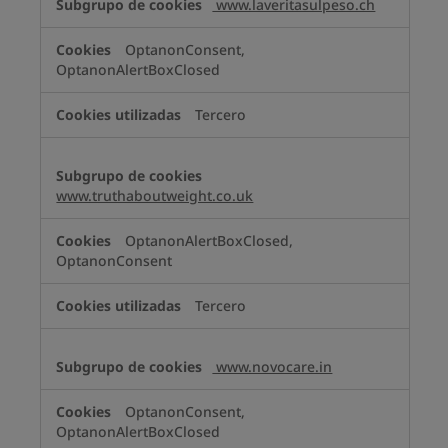
www.laveritasulpeso.ch
OptanonConsent,
OptanonAlertBoxClosed
Tercero
www.truthaboutweight.co.uk
OptanonAlertBoxClosed,
OptanonConsent
Tercero
www.novocare.in
OptanonConsent,
OptanonAlertBoxClosed