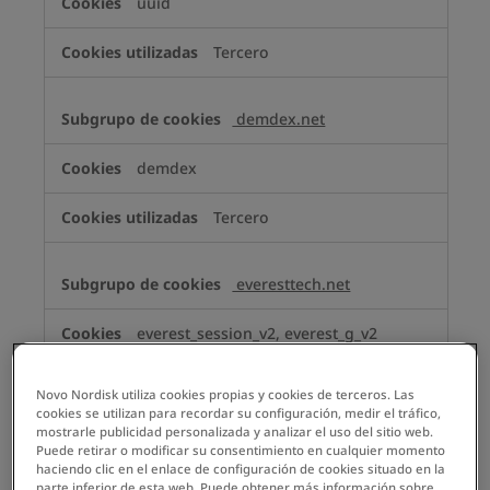
uuid
Tercero
demdex.net
demdex
Tercero
everesttech.net
everest_session_v2, everest_g_v2
Tercero
Novo Nordisk utiliza cookies propias y cookies de terceros. Las
cookies se utilizan para recordar su configuración, medir el tráfico,
mostrarle publicidad personalizada y analizar el uso del sitio web.
Puede retirar o modificar su consentimiento en cualquier momento
Analíticas
haciendo clic en el enlace de configuración de cookies situado en la
parte inferior de esta web. Puede obtener más información sobre