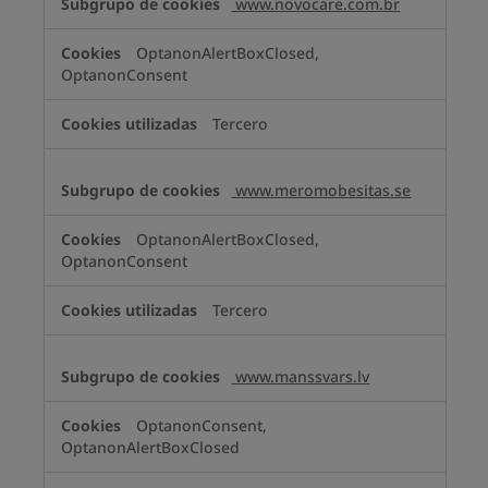
www.novocare.com.br
OptanonAlertBoxClosed,
OptanonConsent
Tercero
www.meromobesitas.se
OptanonAlertBoxClosed,
OptanonConsent
Tercero
www.manssvars.lv
OptanonConsent,
OptanonAlertBoxClosed