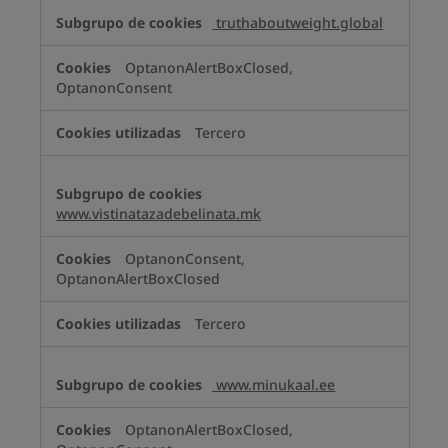
truthaboutweight.global
OptanonAlertBoxClosed,
OptanonConsent
Tercero
www.vistinatazadebelinata.mk
OptanonConsent,
OptanonAlertBoxClosed
Tercero
www.minukaal.ee
OptanonAlertBoxClosed,