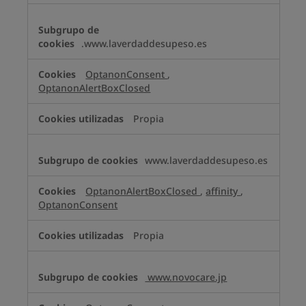
.www.laverdaddesupeso.es
OptanonConsent
,
OptanonAlertBoxClosed
Propia
www.laverdaddesupeso.es
OptanonAlertBoxClosed
,
affinity
,
OptanonConsent
Propia
www.novocare.jp