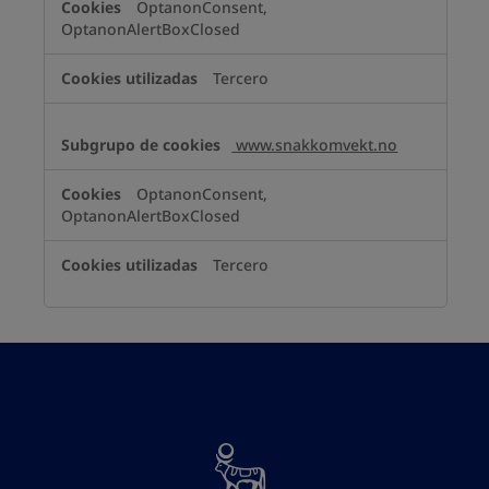
OptanonConsent,
OptanonAlertBoxClosed
Tercero
www.snakkomvekt.no
OptanonConsent,
OptanonAlertBoxClosed
Tercero