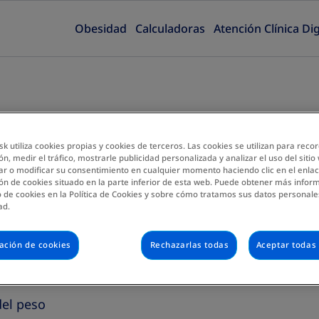
Obesidad
Calculadoras
Atención Clínica Dig
k utiliza cookies propias y cookies de terceros. Las cookies se utilizan para reco
ón, medir el tráfico, mostrarle publicidad personalizada y analizar el uso del sitio
ar o modificar su consentimiento en cualquier momento haciendo clic en el enla
ón de cookies situado en la parte inferior de esta web. Puede obtener más infor
 de cookies en la Política de Cookies y sobre cómo tratamos sus datos personales
ad.
ación de cookies
Rechazarlas todas
Aceptar todas 
el peso