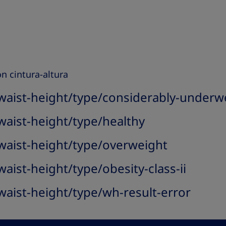
ón cintura-altura
aist-height/type/considerably-underw
aist-height/type/healthy
aist-height/type/overweight
ist-height/type/obesity-class-ii
aist-height/type/wh-result-error