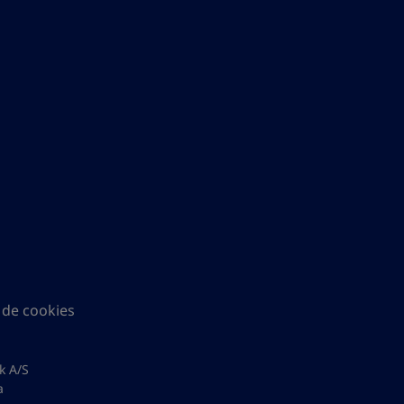
a de cookies
k A/S
a