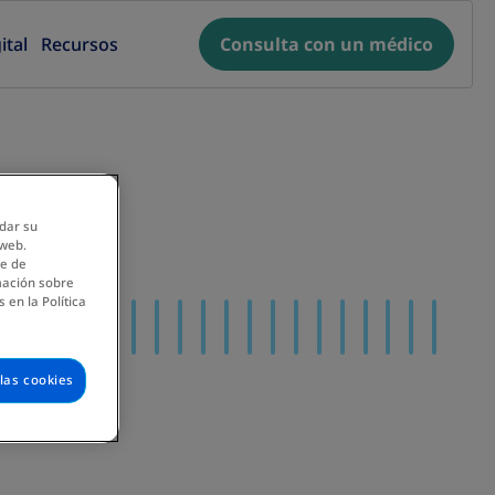
ital
Recursos
Consulta con un médico
rdar su
 web.
ce de
mación sobre
 en la Política
las cookies