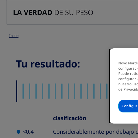
Go to the page content
Inicio
Tu resultado:
Novo Nordis
configuraci
Puede retir
configuraci
nuestro uso
de Privacid
Configur
clasificación
Waist
Height
<0.4
Considerablemente por debajo d
Classification