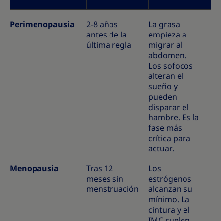
Perimenopausia
2-8 años
La grasa
antes de la
empieza a
última regla
migrar al
abdomen.
Los sofocos
alteran el
sueño y
pueden
disparar el
hambre. Es la
fase más
crítica para
actuar.
Menopausia
Tras 12
Los
meses sin
estrógenos
menstruación
alcanzan su
mínimo. La
cintura y el
IMC suelen