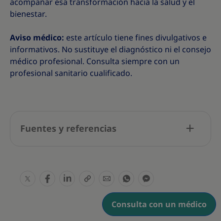
acompañar esa transformación hacia la salud y el
bienestar.
Aviso médico:
este artículo tiene fines divulgativos e
informativos. No sustituye el diagnóstico ni el consejo
médico profesional. Consulta siempre con un
profesional sanitario cualificado.
Fuentes y referencias
S
S
S
S
S
S
S
h
h
h
h
h
h
h
Consulta con un médico
a
a
a
a
a
a
a
r
r
r
r
r
r
r