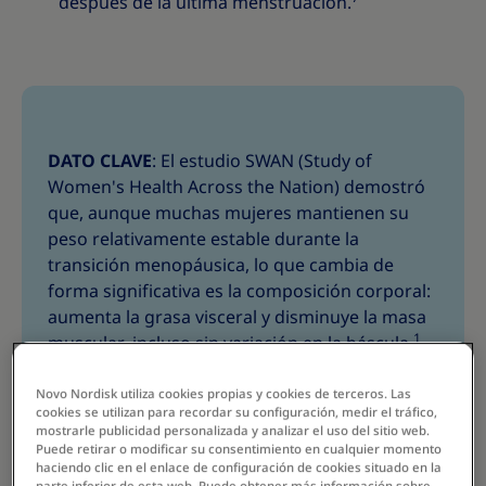
después de la última menstruación.
DATO CLAVE
: El estudio SWAN (Study of
Women's Health Across the Nation) demostró
que, aunque muchas mujeres mantienen su
peso relativamente estable durante la
transición menopáusica, lo que cambia de
forma significativa es la composición corporal:
aumenta la grasa visceral y disminuye la masa
1
muscular, incluso sin variación en la báscula.
Novo Nordisk utiliza cookies propias y cookies de terceros. Las
cookies se utilizan para recordar su configuración, medir el tráfico,
mostrarle publicidad personalizada y analizar el uso del sitio web.
Puede retirar o modificar su consentimiento en cualquier momento
haciendo clic en el enlace de configuración de cookies situado en la