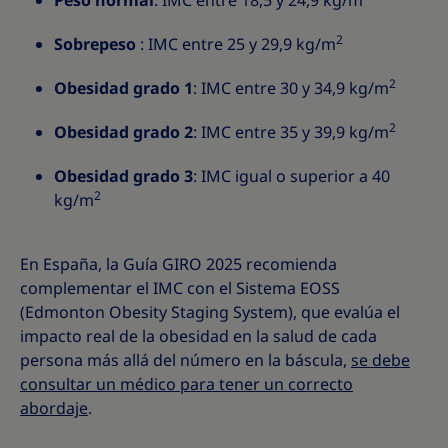
Peso normal
: IMC entre 18,5 y 24,9 kg/m
2
Sobrepeso
: IMC entre 25 y 29,9 kg/m
2
Obesidad grado 1
: IMC entre 30 y 34,9 kg/m
2
Obesidad grado 2
: IMC entre 35 y 39,9 kg/m
Obesidad grado 3
: IMC igual o superior a 40
2
kg/m
En España, la Guía GIRO 2025 recomienda
complementar el IMC con el Sistema EOSS
(Edmonton Obesity Staging System), que evalúa el
impacto real de la obesidad en la salud de cada
persona más allá del número en la báscula,
se debe
consultar un médico para tener un correcto
abordaje
.