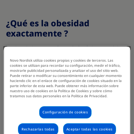
¿Qué es la obesidad
exactamente ?
La obesidad es una
enfermedad crónica compleja y
multifactorial
definida por la acumulación excesiva
Novo Nordisk utiliza cookies propias y cookies de terceros. Las
de grasa corporal que compromete la salud. Lejos de
cookies se utilizan para recordar su configuración, medir el tráfico,
ser simplemente un problema estético, la obesidad
mostrarle publicidad personalizada y analizar el uso del sitio web.
representa una
enfermedad multifactorial,
Puede retirar o modificar su consentimiento en cualquier momento
haciendo clic en el enlace de configuración de cookies situado en la
reconocida oficialmente
por la
Organización
parte inferior de esta web. Puede obtener más información sobre
Mundial de la Salud (OMS)
.
nuestro uso de cookies en la Política de Cookies y sobre cómo
tratamos sus datos personales en la Política de Privacidad.
Una enfermedad, no una elección personal
Configuración de cookies
Esta enfermedad surge de la interacción entre
múltiples factores:
Rechazarlas todas
Aceptar todas las cookies