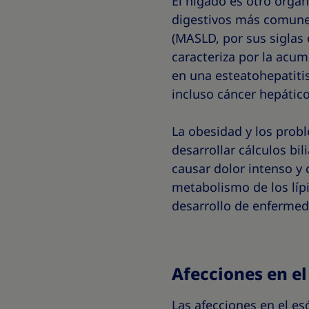
El hígado es otro órga
digestivos más comune
(MASLD, por sus siglas 
caracteriza por la acum
en una esteatohepatitis
incluso cáncer hepátic
La obesidad y los prob
desarrollar cálculos bi
causar dolor intenso y 
metabolismo de los lípi
desarrollo de enferme
Afecciones en el
Las afecciones en el es