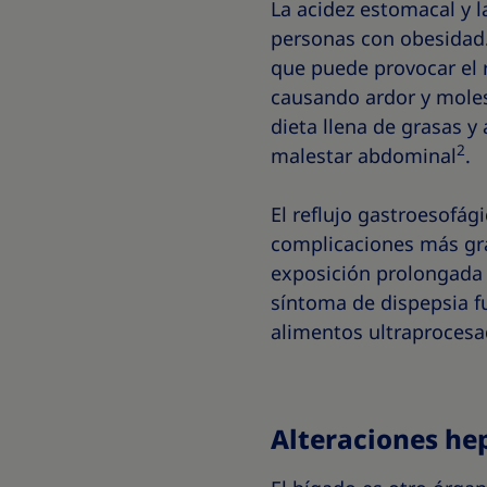
La acidez estomacal y 
personas con obesidad.
que puede provocar el r
causando ardor y moles
dieta llena de grasas y
2
malestar abdominal
.
El reflujo gastroesofág
complicaciones más gra
exposición prolongada 
síntoma de dispepsia f
alimentos ultraprocesado
Alteraciones he