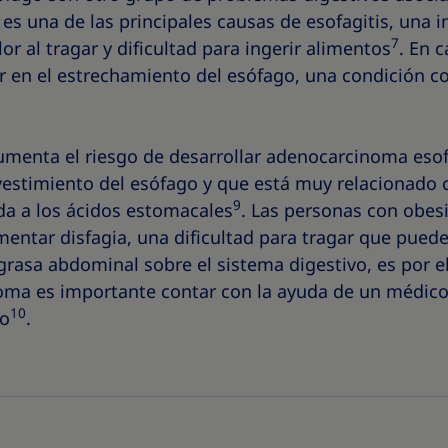
 es una de las principales causas de esofagitis, una 
7
r al tragar y dificultad para ingerir alimentos
. En 
ar en el estrechamiento del esófago, una condición 
menta el riesgo de desarrollar adenocarcinoma esof
vestimiento del esófago y que está muy relacionado co
9
da a los ácidos estomacales
. Las personas con obes
entar disfagia, una dificultad para tragar que puede
 grasa abdominal sobre el sistema digestivo, es por el
toma es importante contar con la ayuda de un médic
10
so
.