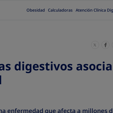
Obesidad
Calculadoras
Atención Clínica Dig
S
S
h
h
a
a
s digestivos asocia
r
r
e
e
d
T
T
h
h
i
i
s
s
na enfermedad que afecta a millones 