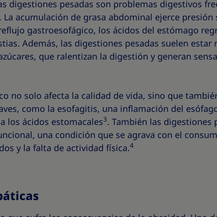
las digestiones pesadas son problemas digestivos fre
 La acumulación de grasa abdominal ejerce presión 
eflujo gastroesofágico, los ácidos del estómago reg
tias. Además, las digestiones pesadas suelen estar 
 azúcares, que ralentizan la digestión y generan sens
ico no solo afecta la calidad de vida, sino que tambi
ves, como la esofagitis, una inflamación del esófag
3
a los ácidos estomacales
. También las digestiones
uncional, una condición que se agrava con el consu
4
s y la falta de actividad física.
páticas