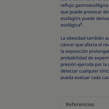
reflujo gastroesofágico
que puede provocar dolo
esofagitis puede deriv
8
esofágica
.
La obesidad también au
cáncer que afecta el re
la exposición prolonga
probabilidad de experim
presión ejercida por la
detectar cualquier sín
pueda evaluar cada ca
Referencias