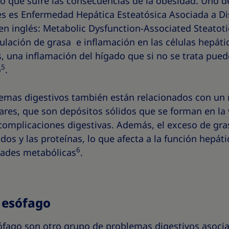
no que sufre las consecuencias de la obesidad. Uno 
s es Enfermedad Hepática Esteatósica Asociada a Di
en inglés: Metabolic Dysfunction-Associated Steatotic
ulación de grasa e inflamación en las células hepáti
, una inflamación del hígado que si no se trata puede
5
o
.
lemas digestivos también están relacionados con un
liares, que son depósitos sólidos que se forman en la 
complicaciones digestivas. Además, el exceso de gras
dos y las proteínas, lo que afecta a la función hepáti
6
dades metabólicas
.
 esófago
ófago son otro grupo de problemas digestivos asocia