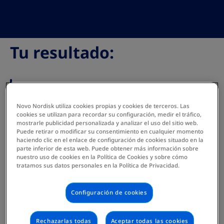
Tu resultado:
Novo Nordisk utiliza cookies propias y cookies de terceros. Las
cookies se utilizan para recordar su configuración, medir el tráfico,
mostrarle publicidad personalizada y analizar el uso del sitio web.
Puede retirar o modificar su consentimiento en cualquier momento
IMC
Clasificación
haciendo clic en el enlace de configuración de cookies situado en la
parte inferior de esta web. Puede obtener más información sobre
Tabla
nuestro uso de cookies en la Política de Cookies y sobre cómo
de
< 18.5
Peso inferior al normal
tratamos sus datos personales en la Política de Privacidad.
clasificación
del
18.5 - 24.9
Peso normal
IMC
Configuración de cookies
25-29.9
Sobrepeso
Rechazarlas todas
Aceptar todas las cookies