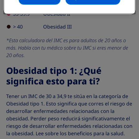
30-34.9
Obesidad I
35-39.9
Obesidad II
> 40
Obesidad III
*Esta calculadora del IMC es para adultos de 20 años o
más. Habla con tu médico sobre tu IMC si eres menor de
20 años.
Obesidad tipo 1: ¿Qué
significa esto para ti?
Tener un IMC de 30 a 34,9 te sitúa en la categoría de
Obesidad tipo 1. Esto significa que corres el riesgo de
desarrollar enfermedades relacionadas con la
obesidad. Perder peso reducirá significativamente el
riesgo de desarrollar enfermedades relacionadas con
la obesidad. Lee sobre los beneficios para la salud.