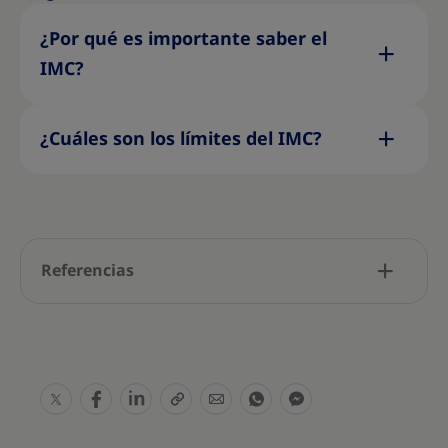
¿Por qué es importante saber el
IMC?
¿Cuáles son los límites del IMC?
Referencias
S
S
S
S
S
S
S
h
h
h
h
h
h
h