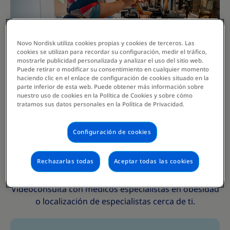
Novo Nordisk utiliza cookies propias y cookies de terceros. Las
cookies se utilizan para recordar su configuración, medir el tráfico,
mostrarle publicidad personalizada y analizar el uso del sitio web.
Puede retirar o modificar su consentimiento en cualquier momento
haciendo clic en el enlace de configuración de cookies situado en la
parte inferior de esta web. Puede obtener más información sobre
nuestro uso de cookies en la Política de Cookies y sobre cómo
tratamos sus datos personales en la Política de Privacidad.
Un médico especialista en
obesidad donde quiera que
Configuración de cookies
estés
Rechazarlas todas
Aceptar todas las cookies
Videoconsulta con médicos especialistas en obesidad
o localización de especialistas cerca de ti.