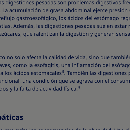
las digestiones pesadas son problemas digestivos fre
 La acumulación de grasa abdominal ejerce presión 
eflujo gastroesofágico, los ácidos del estómago reg
tias. Además, las digestiones pesadas suelen estar 
 azúcares, que ralentizan la digestión y generan sens
ico no solo afecta la calidad de vida, sino que tambi
ves, como la esofagitis, una inflamación del esófag
3
a los ácidos estomacales
. También las digestiones
uncional, una condición que se agrava con el consu
4
s y la falta de actividad física.
páticas