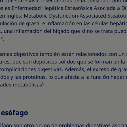
no que sufre las consecuencias de la obesidad. Uno 
s es Enfermedad Hepática Esteatósica Asociada a Di
en inglés: Metabolic Dysfunction-Associated Steatotic
ulación de grasa e inflamación en las células hepáti
, una inflamación del hígado que si no se trata puede
5
o
.
lemas digestivos también están relacionados con un
liares, que son depósitos sólidos que se forman en la 
complicaciones digestivas. Además, el exceso de gras
dos y las proteínas, lo que afecta a la función hepáti
6
dades metabólicas
.
 esófago
ófago son otro grupo de problemas digestivos asocia