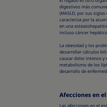
El hígado es otro órga
digestivos más comune
(MASLD, por sus siglas 
caracteriza por la acum
en una esteatohepatitis
incluso cáncer hepátic
La obesidad y los prob
desarrollar cálculos bi
causar dolor intenso y 
metabolismo de los lípi
desarrollo de enferme
Afecciones en el
Las afecciones en el es