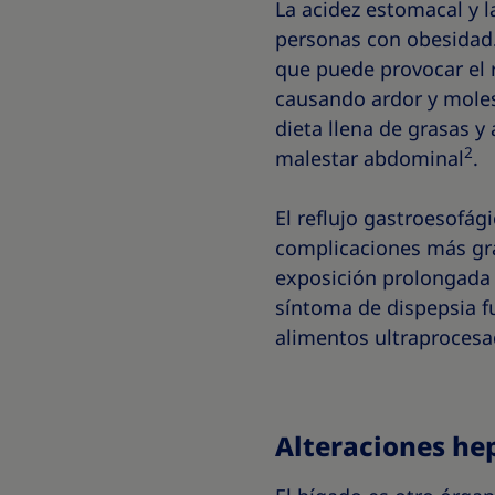
La acidez estomacal y 
personas con obesidad.
que puede provocar el r
causando ardor y moles
dieta llena de grasas y
2
malestar abdominal
.
El reflujo gastroesofág
complicaciones más gra
exposición prolongada 
síntoma de dispepsia f
alimentos ultraprocesado
Alteraciones he