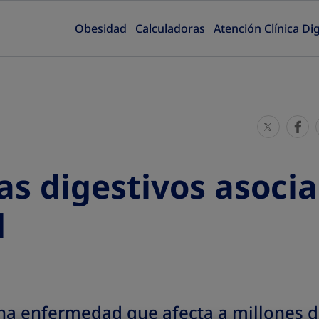
Obesidad
Calculadoras
Atención Clínica Dig
S
S
h
h
a
a
s digestivos asocia
r
r
e
e
d
T
T
h
h
i
i
s
s
na enfermedad que afecta a millones 