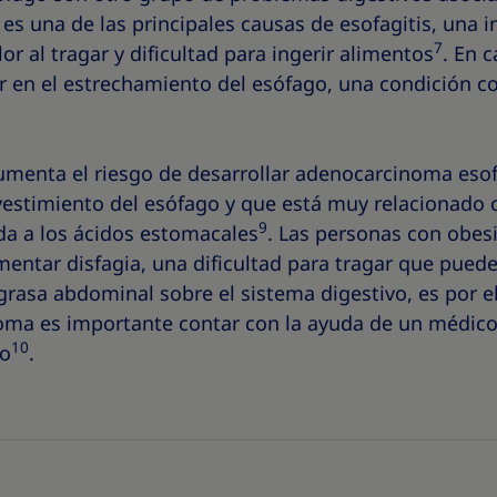
 es una de las principales causas de esofagitis, una 
7
r al tragar y dificultad para ingerir alimentos
. En 
ar en el estrechamiento del esófago, una condición 
menta el riesgo de desarrollar adenocarcinoma esof
vestimiento del esófago y que está muy relacionado co
9
da a los ácidos estomacales
. Las personas con obes
entar disfagia, una dificultad para tragar que puede
 grasa abdominal sobre el sistema digestivo, es por el
toma es importante contar con la ayuda de un médic
10
so
.