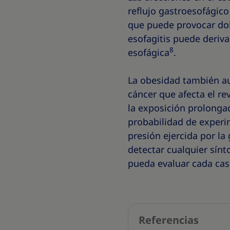
reflujo gastroesofágico
que puede provocar dolo
esofagitis puede deriv
8
esofágica
.
La obesidad también au
cáncer que afecta el re
la exposición prolonga
probabilidad de experim
presión ejercida por la
detectar cualquier sín
pueda evaluar cada ca
Referencias